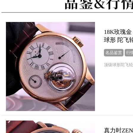
18K玫瑰金 
球形 陀飞
名品鉴赏
行
顶级球形陀飞轮
真力时ZENIT