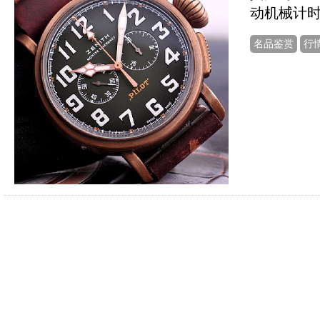
动机械计
名品鉴赏
行