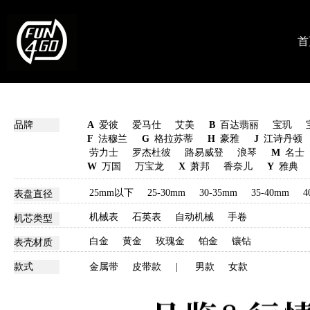
首
品牌
A
爱彼
爱马仕
艾美
B
百达翡丽
宝玑
F
法穆兰
G
格拉苏蒂
H
豪雅
J
江诗丹顿
劳力士
罗杰杜彼
路易威登
浪琴
M
名士
W
万国
万宝龙
X
萧邦
香奈儿
Y
雅典
25mm以下
25-30mm
30-35mm
35-40mm
4
表盘直径
机械表
石英表
自动机械
手卷
机芯类型
白金
黄金
玫瑰金
铂金
镶钻
表壳材质
款式
金属带
皮带款
|
男款
女款