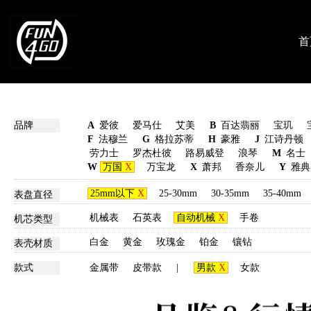
首
品牌
A
爱彼
爱马仕
艾美
B
百达翡丽
宝玑
F
法穆兰
G
格拉苏蒂
H
豪雅
J
江诗丹顿
劳力士
罗杰杜彼
路易威登
浪琴
M
名士
W
万国
X
万宝龙
X
萧邦
香奈儿
Y
雅典
25mm以下
X
25-30mm
30-35mm
35-40mm
表盘直径
机械表
石英表
自动机械
X
手卷
机芯类型
白金
黄金
玫瑰金
铂金
镶钻
表壳材质
款式
金属带
皮带款
|
男款
X
女款