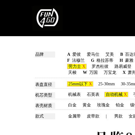
品牌
A
爱彼
爱马仕
艾美
B
百达
F
法穆兰
G
格拉苏蒂
H
豪雅
劳力士
X
罗杰杜彼
路易威登
天梭
W
万国
万宝龙
X
萧
25mm以下
X
25-30mm
30-35
表盘直径
机械表
石英表
自动机械
X
机芯类型
白金
黄金
玫瑰金
铂金
镶
表壳材质
款式
金属带
皮带款
|
男款
女