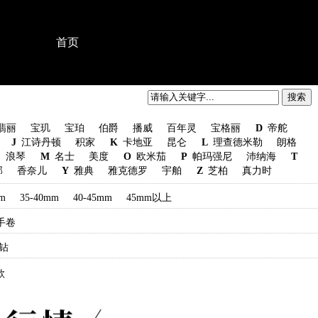
首页
翡丽
宝玑
宝珀
伯爵
播威
百年灵
宝格丽
D
帝舵
J
江诗丹顿
积家
K
卡地亚
昆仑
L
理查德米勒
朗格
浪琴
M
名士
美度
O
欧米茄
P
帕玛强尼
沛纳海
T
邦
香奈儿
Y
雅典
雅克德罗
宇舶
Z
芝柏
真力时
mm
35-40mm
40-45mm
45mm以上
手卷
钻
款