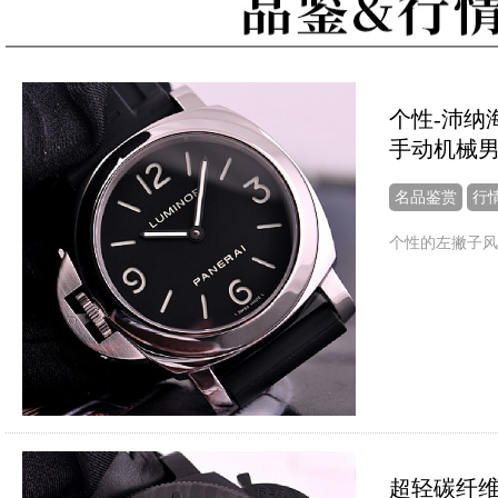
个性-沛纳海
手动机械
名品鉴赏
行
个性的左撇子风
超轻碳纤维款 