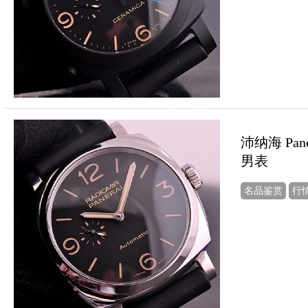
沛纳海 Pan
男表
名品鉴赏
行