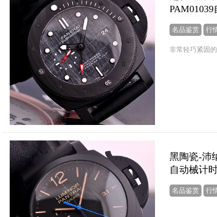
PAM010
名品鉴赏
行
非常轻巧紧固的
黑陶瓷-沛纳海
自动械计
名品鉴赏
行