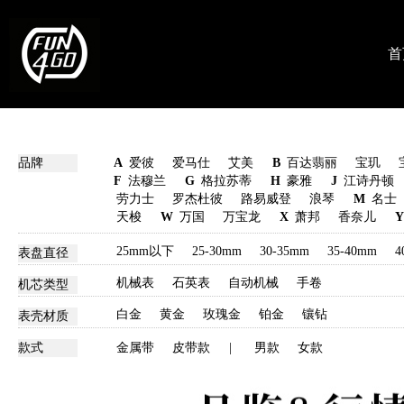
首
品牌
A
爱彼
爱马仕
艾美
B
百达翡丽
宝玑
F
法穆兰
G
格拉苏蒂
H
豪雅
J
江诗丹顿
劳力士
罗杰杜彼
路易威登
浪琴
M
名士
天梭
W
万国
万宝龙
X
萧邦
香奈儿
Y
25mm以下
25-30mm
30-35mm
35-40mm
4
表盘直径
机械表
石英表
自动机械
手卷
机芯类型
白金
黄金
玫瑰金
铂金
镶钻
表壳材质
款式
金属带
皮带款
|
男款
女款